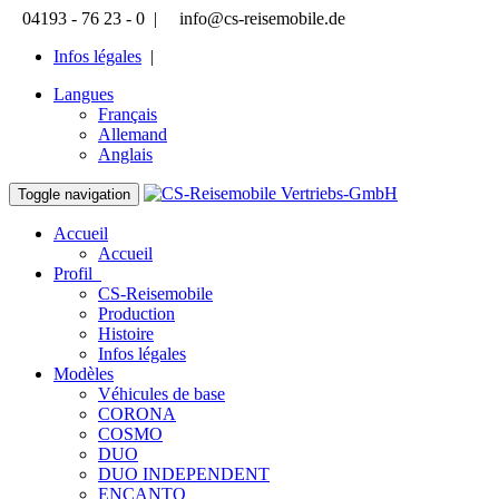
04193 - 76 23 - 0 |
info@cs-reisemobile.de
Infos légales
|
Langues
Français
Allemand
Anglais
Toggle navigation
Accueil
Accueil
Profil
CS-Reisemobile
Production
Histoire
Infos légales
Modèles
Véhicules de base
CORONA
COSMO
DUO
DUO INDEPENDENT
ENCANTO